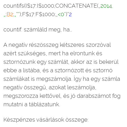
countifs(I$17:I$1000;CONCATENATE(
„2014.
„
;
B2
;
„*”
);F$17:F$1000;
„<0”
)*
2
countif: számláld meg, ha…
A negatív részösszeg kétszeres szorzóval
azért szükséges, mert ha elrontunk és
sztornózunk egy számlát, akkor az is bekerül
ebbe a listába, és a sztornózott és sztornó
számlákat is megszámolja. Így ha egy számla
negatív összegű, azokat leszámolja,
megszorozza kettővel, és jó darabszámot fog
mutatni a táblázatunk.
Készpénzes vásárlások összege: