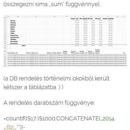
összegezni sima „sum” függvénnyel.
(a DB rendelés történelmi okokból került
kétszer a táblázatba :) )
A rendelés darabszám függvénye:
=countif(I$17:I$1000;CONCATENATE(
„2014.
„
;
B2
;
„*”
))-