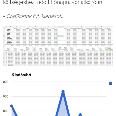
költségekhez, adott hónapra vonatkozóan.
• Grafikonok fül, kiadások: