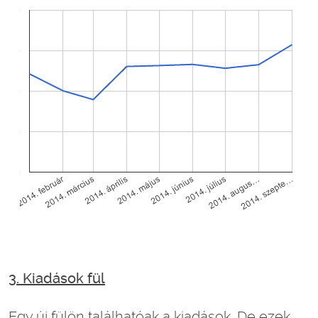
3. Kiadások fül
Egy új fülön találhatóak a kiadások. De ezek