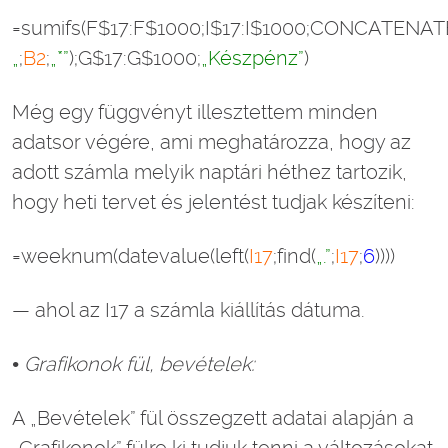
=sumifs(F$17:F$1000;I$17:I$1000;CONCATENAT
„
;
B2
;
„*”
);G$17:G$1000;
„Készpénz”
)
Még egy függvényt illesztettem minden
adatsor végére, ami meghatározza, hogy az
adott számla melyik naptári héthez tartozik,
hogy heti tervet és jelentést tudjak készíteni:
=weeknum(datevalue(left(
I17
;find(
„.”
;
I17
;
6
))))
— ahol az I17 a számla kiállítás dátuma.
• Grafikonok fül, bevételek:
A „Bevételek” fül összegzett adatai alapján a
„Grafikonok” fülre ki tudjuk tenni a változásokat