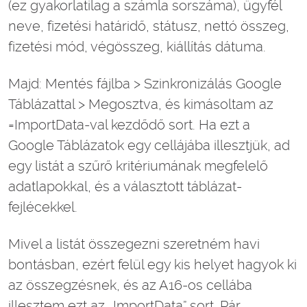
(ez gyakorlatilag a számla sorszáma), ügyfél
neve, fizetési határidő, státusz, nettó összeg,
fizetési mód, végösszeg, kiállítás dátuma.
Majd: Mentés fájlba > Szinkronizálás Google
Táblázattal > Megosztva, és kimásoltam az
=ImportData-val kezdődő sort. Ha ezt a
Google Táblázatok egy cellájába illesztjük, ad
egy listát a szűrő kritériumának megfelelő
adatlapokkal, és a választott táblázat-
fejlécekkel.
Mivel a listát összegezni szeretném havi
bontásban, ezért felül egy kis helyet hagyok ki
az összegzésnek, és az A16-os cellába
illesztem ezt az „ImportData” sort. Pár