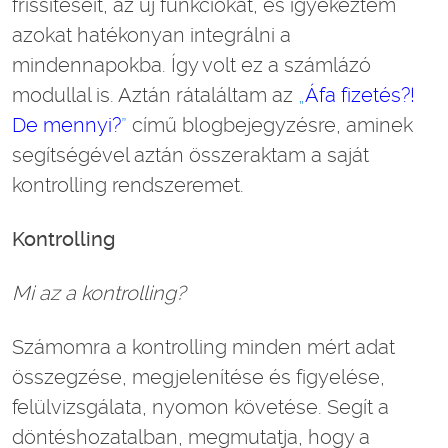
frissítéseit, az új funkciókat, és igyekeztem
azokat hatékonyan integrálni a
mindennapokba. Így volt ez a számlázó
modullal is. Aztán rátaláltam az
„
Áfa fizetés?!
De mennyi?
”
című blogbejegyzésre, aminek
segítségével aztán összeraktam a saját
kontrolling rendszeremet.
Kontrolling
Mi az a kontrolling?
Számomra a kontrolling minden mért adat
összegzése, megjelenítése és figyelése,
felülvizsgálata, nyomon követése. Segít a
döntéshozatalban, megmutatja, hogy a