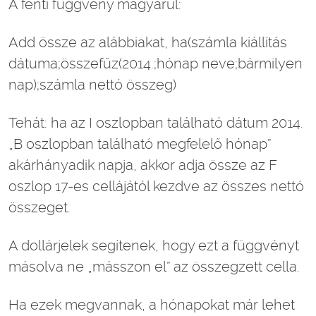
A fenti függvény magyarul:
Add össze az alábbiakat, ha(számla kiállítás
dátuma;összefűz(2014.;hónap neve;bármilyen
nap);számla nettó összeg)
Tehát: ha az I oszlopban található dátum 2014.
„B oszlopban található megfelelő hónap”
akárhányadik napja, akkor adja össze az F
oszlop 17-es cellájától kezdve az összes nettó
összeget.
A dollárjelek segítenek, hogy ezt a függvényt
másolva ne „másszon el” az összegzett cella.
Ha ezek megvannak, a hónapokat már lehet