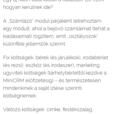
hogyan kerülnek ide?
A „Számlázó” modul párjaként létrehoztam
egy modult, ahol a bejövő számláimat (tehát a
kiadásaimat) rögzítem, amit „osztályozok”
különféle jellemzők szerint.
Fix költségek: bérek (és járulékok), irodabérlet
(és rezsi), eszköz (és irodaszer), marketing,
ügyviteli költségek (tárhelybérlettől kezdve a
MiniCRM előfizetésig) – és természetesen
mindenkinek a saját ízlése szerinti
költségnemek.
Változó költségek: címke, festékszalag,