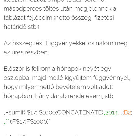
másodperces töltés után megjelennek a
táblázat fejléceim (nettó összeg, fizetési
határidő stb.)
Az összegzést függvényekkel csinálom meg
az üres részben.
Először is felírom a hónapok nevét egy
oszlopba, majd mellé kigyűjtöm függvénnyel,
hogy milyen nettó bevételem volt adott
hónapban, hány darab rendelésem, stb.
„=sumif(I$17:I$1000;CONCATENATE(
„2014. „
;
B2
;
„*”
);F$17:F$1000)”