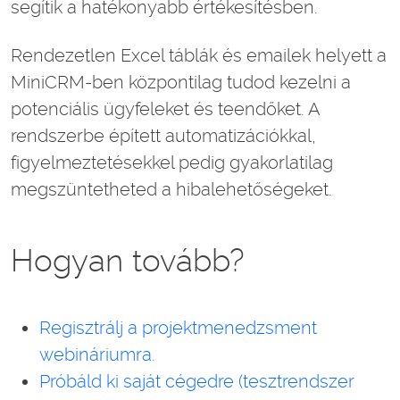
segítik a hatékonyabb értékesítésben.
Rendezetlen Excel táblák és emailek helyett a
MiniCRM-ben központilag tudod kezelni a
potenciális ügyfeleket és teendőket. A
rendszerbe épített automatizációkkal,
figyelmeztetésekkel pedig gyakorlatilag
megszüntetheted a hibalehetőségeket.
Hogyan tovább?
Regisztrálj a projektmenedzsment
webináriumra.
Próbáld ki saját cégedre (tesztrendszer