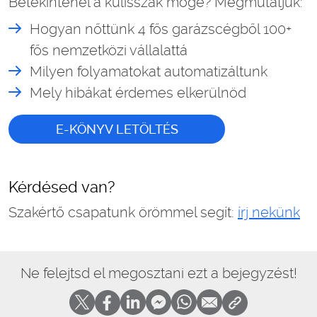
Betekintenél a kulisszák mögé? Megmutatjuk:
Hogyan nőttünk 4 fős garázscégből 100+
fős nemzetközi vállalattá
Milyen folyamatokat automatizáltunk
Mely hibákat érdemes elkerülnöd
E-KÖNYV LETÖLTÉS
Kérdésed van?
Szakértő csapatunk örömmel segít:
írj nekünk
Ne felejtsd el megosztani ezt a bejegyzést!