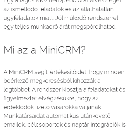
Egy átlagos KKV heti 40-60 órát elveszteget
az ismétlődő feladatok és az átláthatatlan
ügyféladatok miatt. Jól működő rendszerrel
egy teljes munkaerő árát megspórolhatod.
Mi az a MiniCRM?
A MiniCRM segíti értékesítőidet, hogy minden
beérkező megkeresésből kihozzák a
legtöbbet. A rendszer kiosztja a feladatokat és
figyelmeztet elvégzésükre, hogy az
érdeklődők fizető vásárókká váljanak.
Munkatársaidat automatikus utánkövető
emailek, célcsoportok és naptár integrációk is