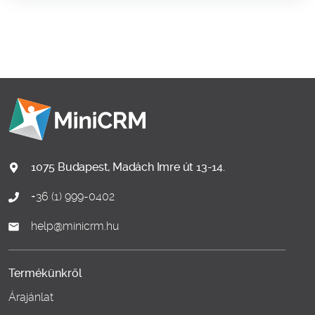
1075 Budapest, Madách Imre út 13-14.
+36 (1) 999-0402
help@minicrm.hu
Termékünkről
Árajánlat