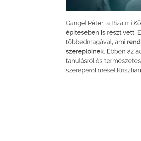
Gangel Péter, a Bizalmi Kö
építésében is részt vett.
E
többedmagával, ami
rend
szereplőinek.
Ebben az ad
tanulásról és természetes
szerepéről mesél Krisztiá