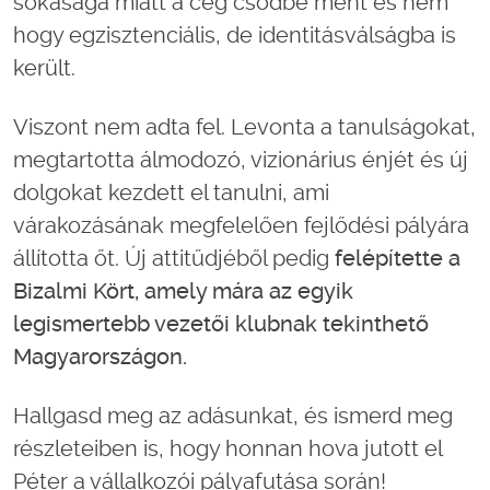
sokasága miatt a cég csődbe ment és nem
hogy egzisztenciális, de identitásválságba is
került.
Viszont nem adta fel. Levonta a tanulságokat,
megtartotta álmodozó, vizionárius énjét és új
dolgokat kezdett el tanulni, ami
várakozásának megfelelően fejlődési pályára
állította őt. Új attitűdjéből pedig
felépítette a
Bizalmi Kört, amely mára az egyik
legismertebb vezetői klubnak tekinthető
Magyarországon.
Hallgasd meg az adásunkat, és ismerd meg
részleteiben is, hogy honnan hova jutott el
Péter a vállalkozói pályafutása során!