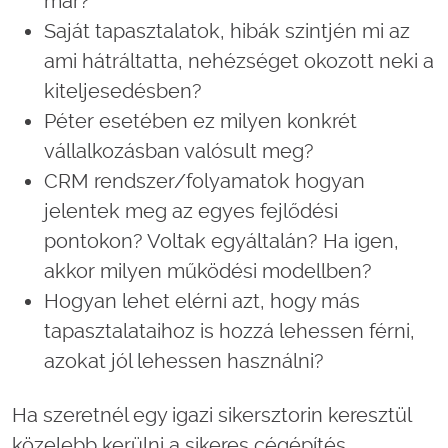
már?
Saját tapasztalatok, hibák szintjén mi az
ami hátráltatta, nehézséget okozott neki a
kiteljesedésben?
Péter esetében ez milyen konkrét
vállalkozásban valósult meg?
CRM rendszer/folyamatok hogyan
jelentek meg az egyes fejlődési
pontokon? Voltak egyáltalán? Ha igen,
akkor milyen működési modellben?
Hogyan lehet elérni azt, hogy más
tapasztalataihoz is hozzá lehessen férni,
azokat jól lehessen használni?
Ha szeretnél egy igazi sikersztorin keresztül
közelebb kerülni a sikeres cégépítés