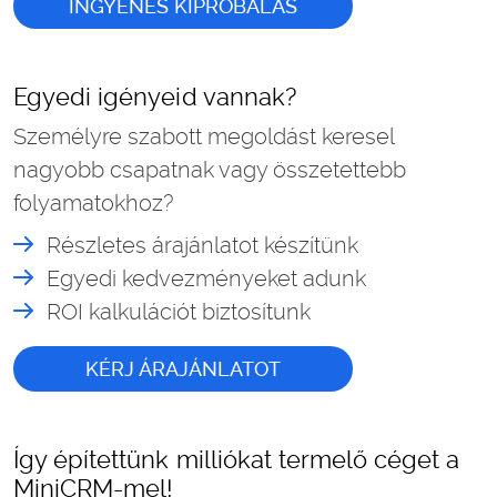
INGYENES KIPRÓBÁLÁS
Egyedi igényeid vannak?
Személyre szabott megoldást keresel
nagyobb csapatnak vagy összetettebb
folyamatokhoz?
Részletes árajánlatot készítünk
Egyedi kedvezményeket adunk
ROI kalkulációt biztosítunk
KÉRJ ÁRAJÁNLATOT
Így építettünk milliókat termelő céget a
MiniCRM-mel!