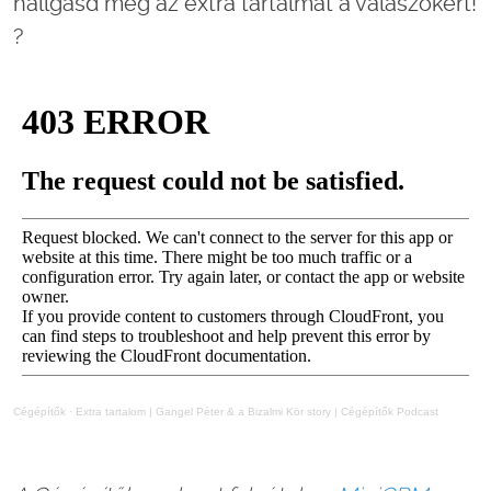
hallgasd meg az extra tartalmat a válaszokért!
?
Cégépítők
·
Extra tartalom | Gangel Péter & a Bizalmi Kör story | Cégépítők Podcast