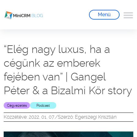
Menü
“Elég nagy luxus, ha a
cégünk az emberek
fejében van” | Gangel
Péter & a Bizalmi Kör story
Cégvezetés
Podcast
Közzétéve: 2022. 01. 07.
/
Szerző: Egerszegi Krisztián