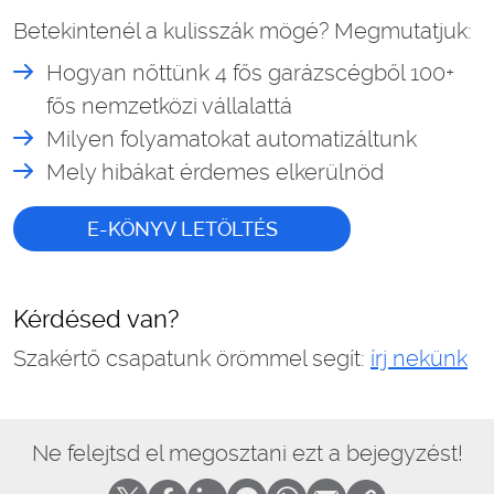
Betekintenél a kulisszák mögé? Megmutatjuk:
Hogyan nőttünk 4 fős garázscégből 100+
fős nemzetközi vállalattá
Milyen folyamatokat automatizáltunk
Mely hibákat érdemes elkerülnöd
E-KÖNYV LETÖLTÉS
Kérdésed van?
Szakértő csapatunk örömmel segít:
írj nekünk
Ne felejtsd el megosztani ezt a bejegyzést!