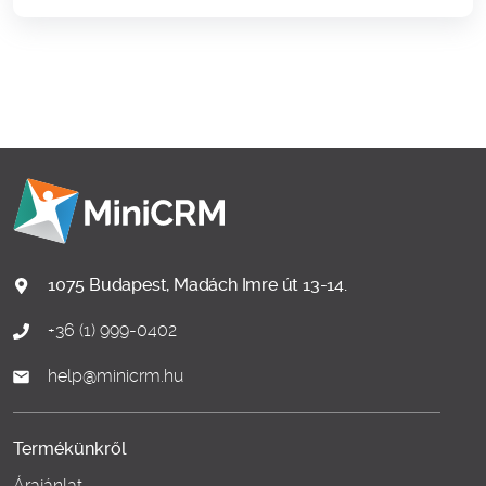
1075 Budapest, Madách Imre út 13-14.
+36 (1) 999-0402
help@minicrm.hu
Termékünkről
Árajánlat