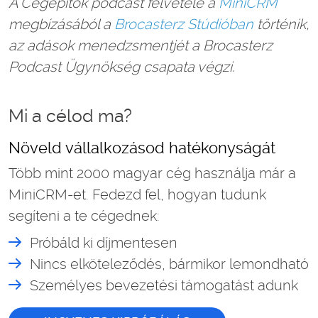
A Cégépítők podcast felvétele a
MiniCRM
megbízásából a
Brocasterz Stúdióban
történik,
az adások menedzsmentjét a Brocasterz
Podcast Ügynökség csapata végzi.
Mi a célod ma?
Növeld vállalkozásod hatékonyságát
Több mint 2000 magyar cég használja már a
MiniCRM-et. Fedezd fel, hogyan tudunk
segíteni a te cégednek:
Próbáld ki díjmentesen
Nincs elköteleződés, bármikor lemondható
Személyes bevezetési támogatást adunk