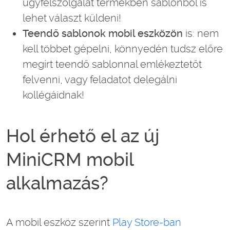
ügyfélszolgálat termékben sablonból is
lehet választ küldeni!
Teendő sablonok mobil eszközön
is: nem
kell többet gépelni, könnyedén tudsz előre
megírt teendő sablonnal emlékeztetőt
felvenni, vagy feladatot delegálni
kollégáidnak!
Hol érhető el az új
MiniCRM mobil
alkalmazás?
A mobil eszköz szerint
Play Store-ban