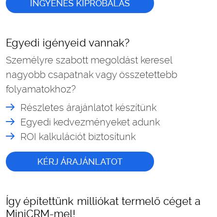
INGYENES KIPRÓBÁLÁS
Egyedi igényeid vannak?
Személyre szabott megoldást keresel
nagyobb csapatnak vagy összetettebb
folyamatokhoz?
Részletes árajánlatot készítünk
Egyedi kedvezményeket adunk
ROI kalkulációt biztosítunk
KÉRJ ÁRAJÁNLATOT
Így építettünk milliókat termelő céget a
MiniCRM-mel!