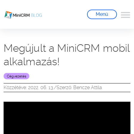
Menü
Megújult a MiniCRM mobil
alkalmazás!
Cégvezetés
Közzétéve: 2022. 06. 13.
/
Szerző: Bencze Attila