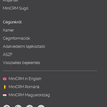
Árajánlat
MiniCRM Súgó
Cégünkről
Karrier
Céginformációk
Adatvédelmi tájékoztató
ÁSZF
Visszaélés bejelentés
MiniCRM in English
MiniCRM Română
MiniCRM Magyarország