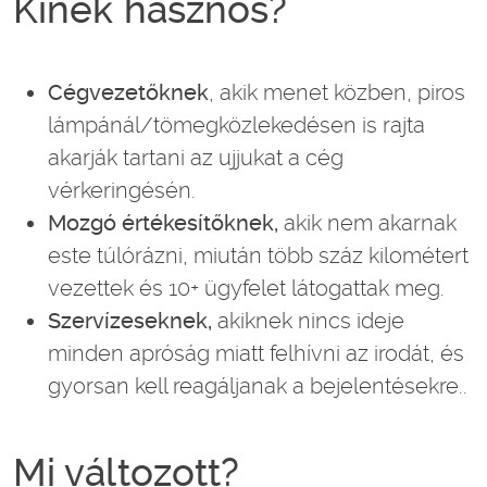
Kinek hasznos?
Cégvezetőknek
, akik menet közben, piros
lámpánál/tömegközlekedésen is rajta
akarják tartani az ujjukat a cég
vérkeringésén.
Mozgó értékesítőknek,
akik nem akarnak
este túlórázni, miután több száz kilométert
vezettek és 10+ ügyfelet látogattak meg.
Szervízeseknek,
akiknek nincs ideje
minden apróság miatt felhívni az irodát, és
gyorsan kell reagáljanak a bejelentésekre..
Mi változott?