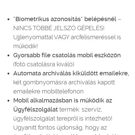
*Biometrikus azonosítás* belépésnél
–
NINCS TÖBBÉ JELSZÓ GÉPELÉS!
Ujjlenyomattal VAGY arcfelismeréssel is
működik!
Gyorsabb file csatolás mobil eszközön
(fotó csatolásra kiváló)
Automata archiválás kiküldött emailekre,
két gombnyomásra archiválás kapott
emailekre mobiltelefonon
Mobil alkalmazásban is működik az
Ügyfélszolgálat
termék: szervíz,
ügyfélszolgálat terepről is intézhető!
Ugyanitt fontos újdonság, hogy az