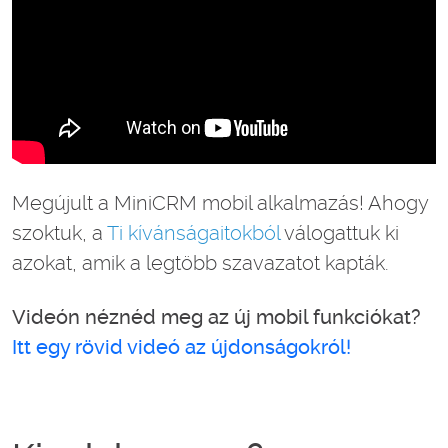
Megújult a MiniCRM mobil alkalmazás! Ahogy
szoktuk, a
Ti kívánságaitokból
válogattuk ki
azokat, amik a legtöbb szavazatot kapták.
Videón néznéd meg az új mobil funkciókat?
Itt egy rövid videó az újdonságokról!