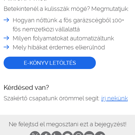
Betekintenél a kulisszák mögé? Megmutatjuk:
Hogyan nőttünk 4 fős garázscégből 100+
fős nemzetközi vállalattá
Milyen folyamatokat automatizáltunk
Mely hibákat érdemes elkerülnöd
E-KÖNYV LETÖLTÉS
Kérdésed van?
Szakértő csapatunk örömmel segít:
írj nekünk
Ne felejtsd el megosztani ezt a bejegyzést!