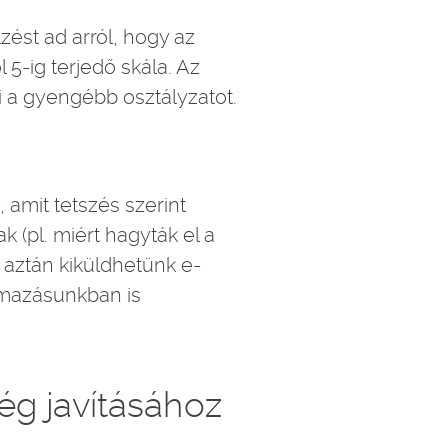
zést ad arról, hogy az
 5-ig terjedő skála. Az
i a gyengébb osztályzatot.
 amit tetszés szerint
 (pl. miért hagyták el a
t aztán kiküldhetünk e-
lmazásunkban is
ég javításához