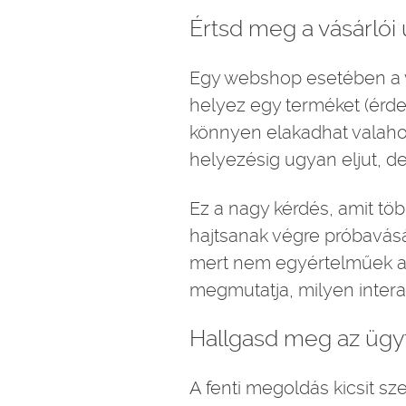
Értsd meg a vásárlói 
Egy webshop esetében a vá
helyez egy terméket (érdek
könnyen elakadhat valaho
helyezésig ugyan eljut, de
Ez a nagy kérdés, amit töb
hajtsanak végre próbavásá
mert nem egyértelműek a
megmutatja, milyen intera
Hallgasd meg az ügy
A fenti megoldás kicsit sz