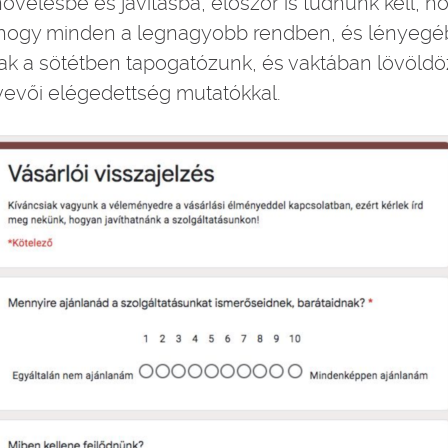
növelésbe és javításba, először is tudnunk kell, 
t, hogy minden a legnagyobb rendben, és lényegéb
ak a sötétben tapogatózunk, és vaktában lövöld
vevői elégedettség mutatókkal.