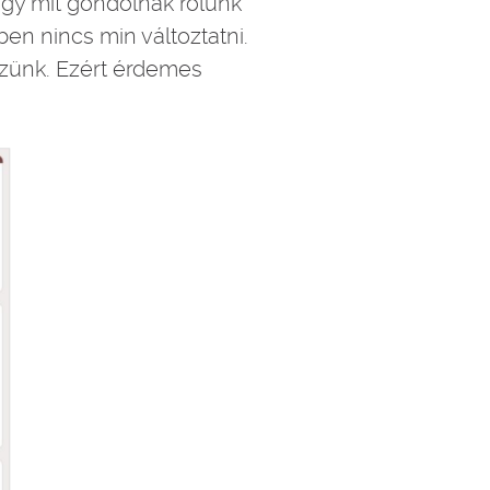
hogy mit gondolnak rólunk
en nincs min változtatni.
özünk. Ezért érdemes