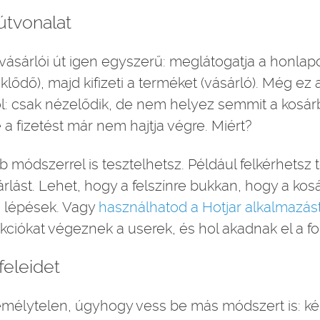
útvonalat
sárlói út igen egyszerű: meglátogatja a honlapot
lődő), majd kifizeti a terméket (vásárló). Még ez
l: csak nézelődik, de nem helyez semmit a kosár
 a fizetést már nem hajtja végre. Miért?
b módszerrel is tesztelhetsz. Például felkérhetsz 
rlást. Lehet, hogy a felszínre bukkan, hogy a kos
 lépések. Vagy
használhatod a Hotjar alkalmazás
kciókat végeznek a userek, és hol akadnak el a f
feleidet
emélytelen, úgyhogy vess be más módszert is: kér