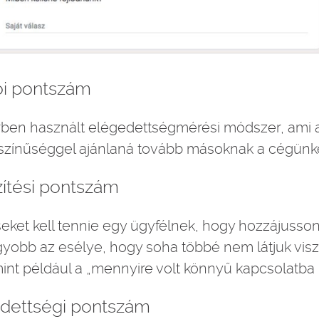
ói pontszám
rben használt elégedettségmérési módszer, ami 
ószínűséggel ajánlaná tovább másoknak a cégünke
ítési pontszám
eket kell tennie egy ügyfélnek, hogy hozzájusso
gyobb az esélye, hogy soha többé nem látjuk vis
mint például a „mennyire volt könnyű kapcsolatba
dettségi pontszám