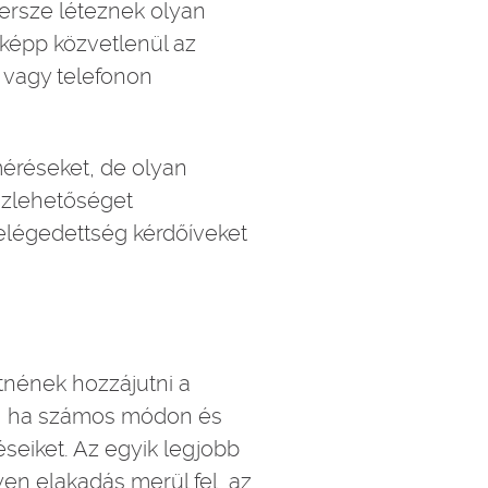
ersze léteznek olyan
nképp közvetlenül az
 vagy telefonon
lméréseket, de olyan
szlehetőséget
-elégedettség kérdőíveket
etnének hozzájutni a
l, ha számos módon és
éseiket. Az egyik legjobb
yen elakadás merül fel, az