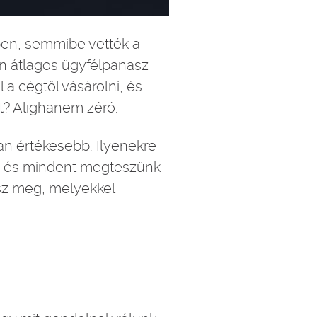
lben, semmibe vették a
n átlagos ügyfélpanasz
a cégtől vásárolni, és
t? Alighanem zéró.
van értékesebb. Ilyenekre
re, és mindent megteszünk
tsz meg, melyekkel