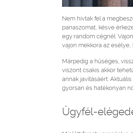
Nem hívtak fel a megbeszé
panaszomat, késve érkeze
egy random cégnél. Vajon 
vajon mekkora az esélye, 
Márpedig a hűséges, vissza
viszont csakis akkor tehe
annak javításáért. Aktuál
gyorsan és hatékonyan nö
Ügyfél-eléged