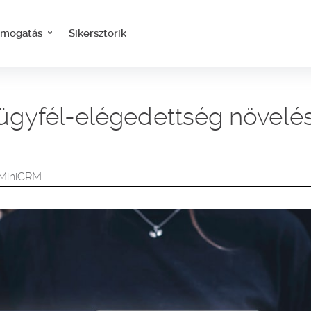
ámogatás
Sikersztorik
z ügyfél-elégedettség növel
 MiniCRM