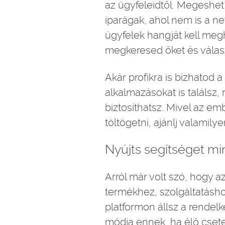
az ügyfeleidtől. Megeshet
iparágak, ahol nem is a ne
ügyfelek hangját kell me
megkeresed őket és válas
Akár profikra is bízhatod 
alkalmazásokat is találsz
biztosíthatsz. Mivel az e
töltögetni, ajánlj valamil
Nyújts segítséget m
Arról már volt szó, hogy a
termékhez, szolgáltatásh
platformon állsz a rendelk
módja ennek, ha élő csetel