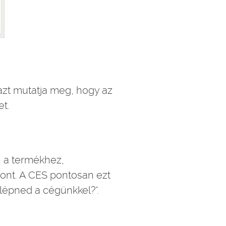
azt mutatja meg, hogy az
t.
n a termékhez,
zont. A CES pontosan ezt
 lépned a cégünkkel?”.