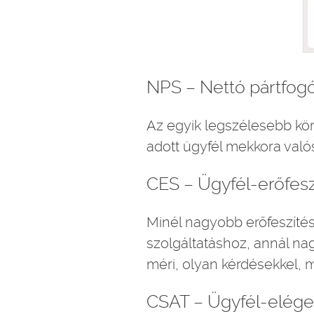
NPS – Nettó pártfog
Az egyik legszélesebb kö
adott ügyfél mekkora val
CES – Ügyfél-erőfesz
Minél nagyobb erőfeszítés
szolgáltatáshoz, annál na
méri, olyan kérdésekkel, 
CSAT – Ügyfél-elége