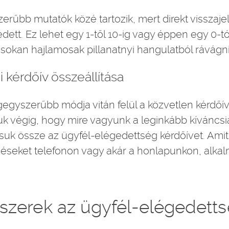
rűbb mutatók közé tartozik, mert direkt visszajel
dett. Ez lehet egy 1-től 10-ig vagy éppen egy 0-tól
sokan hajlamosak pillanatnyi hangulatból rávágn
 kérdőív összeállítása
gyszerűbb módja vitán felül a közvetlen kérdőív,
uk végig, hogy mire vagyunk a leginkább kíváncsiak
lítsuk össze az ügyfél-elégedettség kérdőívet. Ami
rdéseket telefonon vagy akár a honlapunkon, alka
zerek az ügyfél-elégedetts