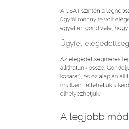
A CSAT szintén a legnépsze
ügyfél mennyire volt elége
egyetlen gond vele, hogy 
Ügyfél-elégedettségi
Az elégedettségmérés lege
állíthatunk össze. Gondolj
kosarat), és ez alapján ál
mailben, feltehetjük a ké
elhelyezhetjük.
A legjobb móds