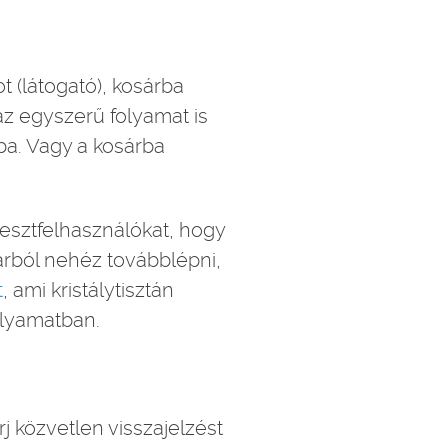
 (látogató), kosárba
 az egyszerű folyamat is
ba. Vagy a kosárba
tesztfelhasználókat, hogy
árból nehéz továbblépni,
t
, ami kristálytisztán
olyamatban.
j közvetlen visszajelzést