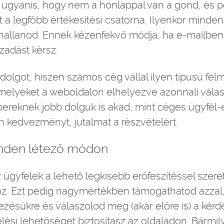
 ugyanis, hogy nem a honlappal van a gond, és p
t a legfőbb értékesítési csatorna. Ilyenkor minde
ghallanod. Ennek kézenfekvő módja, ha e-mailben
zadást kérsz.
a dolgot, hiszen számos cég vállal ilyen típusú fe
, melyeket a weboldalon elhelyezve azonnali vála
mbereknek jobb dolguk is akad, mint céges ügyfél
yen kedvezményt, jutalmat a részvételért.
inden létező módon
z ügyfelek a lehető legkisebb erőfeszítéssel szer
oz. Ezt pedig nagymértékben támogathatod azza
ezésükre és válaszolod meg (akár előre is) a kérd
ési lehetőséget biztosítasz az oldaladon. Bármil