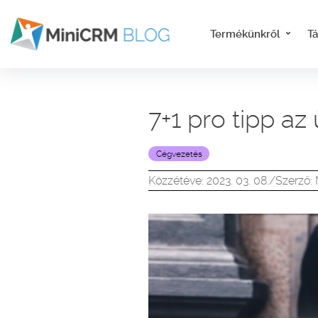
Termékünkről
T
7+1 pro tipp a
Cégvezetés
Közzétéve: 2023. 03. 08.
/
Szerző: