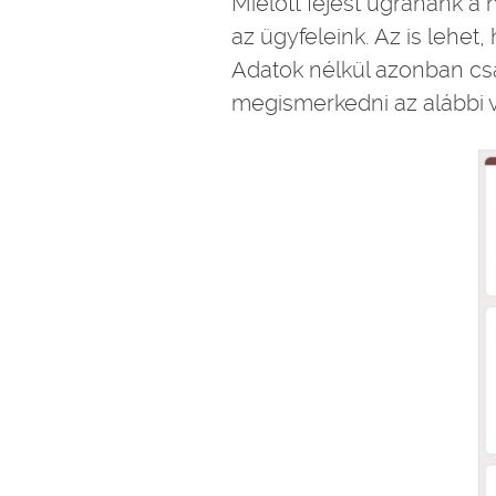
Mielőtt fejest ugranánk a 
az ügyfeleink. Az is lehe
Adatok nélkül azonban cs
megismerkedni az alábbi 