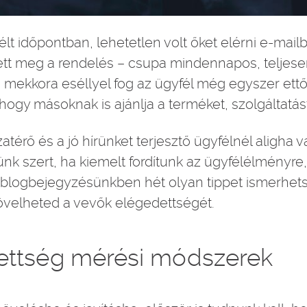
lt időpontban, lehetetlen volt őket elérni e-mai
tt meg a rendelés – csupa mindennapos, teljese
mekkora eséllyel fog az ügyfél még egyszer ettől 
hogy másoknak is ajánlja a terméket, szolgáltatás
térő és a jó hírünket terjesztő ügyfélnél aligha 
tünk szert, ha kiemelt fordítunk az ügyfélélmény
is blogbejegyzésünkben hét olyan tippet ismerhe
velheted a vevők elégedettségét.
ettség mérési módszerek