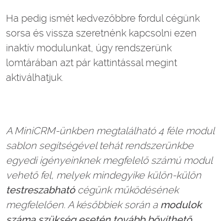
Ha pedig ismét kedvezőbbre fordul cégünk
sorsa és vissza szeretnénk kapcsolni ezen
inaktív modulunkat, úgy rendszerünk
lomtárában azt pár kattintással megint
aktiválhatjuk.
A MiniCRM-ünkben megtalálható 4 féle modul
sablon segítségével tehát rendszerünkbe
egyedi igényeinknek megfelelő számú modul
vehető fel, melyek mindegyike külön-külön
testreszabható
cégünk működésének
megfelelően. A későbbiek során a
modulok
száma szükség esetén tovább bővíthető
,