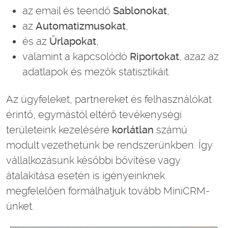
az email és teendő
Sablonokat
,
az
Automatizmusokat
,
és az
Űrlapokat
,
valamint a kapcsolódó
Riportokat
, azaz az
adatlapok és mezők statisztikáit.
Az ügyfeleket, partnereket és felhasználókat
érintő, egymástól eltérő tevékenységi
területeink kezelésére
korlátlan
számú
modult vezethetünk be rendszerünkben. Így
vállalkozásunk későbbi bővítése vagy
átalakítása esetén is igényeinknek
megfelelően formálhatjuk tovább MiniCRM-
ünket.