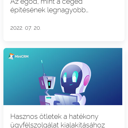
Az egód, mint a céged
építésének legnagyobb
ellensége | Biros Levente és az
onlineMárkaboltok story
2022. 07. 20.
Hasznos ötletek a hatékony
ügyfélszolgálat kialakításához