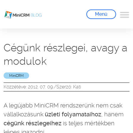
Menü
Cégünk részlegei, avagy a
modulok
MiniCRM
Közzétéve: 2012. 07. 09.
/
Szerző: Kati
A legújabb MiniCRM rendszerünk nem csak
vállalkozásunk
üzleti folyamataihoz
, hanem
cégünk részlegeihez
is teljes mértékben
képes igazodni.