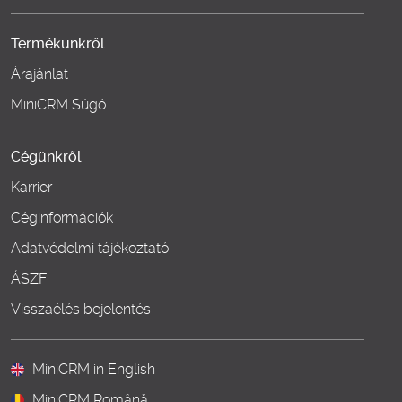
Termékünkről
Árajánlat
MiniCRM Súgó
Cégünkről
Karrier
Céginformációk
Adatvédelmi tájékoztató
ÁSZF
Visszaélés bejelentés
MiniCRM in English
MiniCRM Română