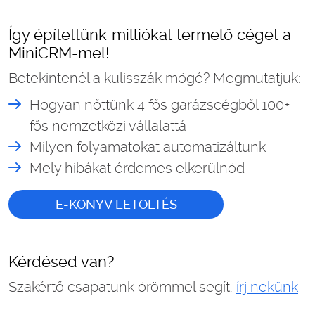
Így építettünk milliókat termelő céget a
MiniCRM-mel!
Betekintenél a kulisszák mögé? Megmutatjuk:
Hogyan nőttünk 4 fős garázscégből 100+
fős nemzetközi vállalattá
Milyen folyamatokat automatizáltunk
Mely hibákat érdemes elkerülnöd
E-KÖNYV LETÖLTÉS
Kérdésed van?
Szakértő csapatunk örömmel segít:
írj nekünk