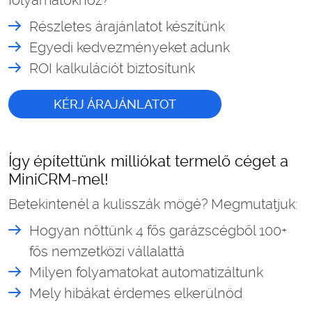
Részletes árajánlatot készítünk
Egyedi kedvezményeket adunk
ROI kalkulációt biztosítunk
KÉRJ ÁRAJÁNLATOT
Így építettünk milliókat termelő céget a
MiniCRM-mel!
Betekintenél a kulisszák mögé? Megmutatjuk:
Hogyan nőttünk 4 fős garázscégből 100+
fős nemzetközi vállalattá
Milyen folyamatokat automatizáltunk
Mely hibákat érdemes elkerülnöd