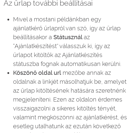
Az űrlap további beállításai
Mivel a mostani példánkban egy
ajánlatkérő űrlapról van szó, így az űrlap
beállításakor a
Státusznál
az
“Ajánlatkészítést” válasszuk ki, így az
űrlapot kitöltők az Ajánlatkészítés
státuszba fognak automatikusan kerülni.
Köszönő oldal url
mezőbe annak az
oldalnak a linkjét másolhatjuk be, amelyet
az űrlap kitöltésének hatására szeretnénk
megjeleníteni. Ezen az oldalon érdemes
visszaigazolni a sikeres kitöltés tényét,
valamint megköszönni az ajánlatkérést, és
esetleg utalhatunk az ezután következő