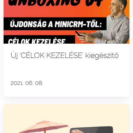
Új ‘CÉLOK KEZELÉSE’ kiegészítő
2021. 06. 08.