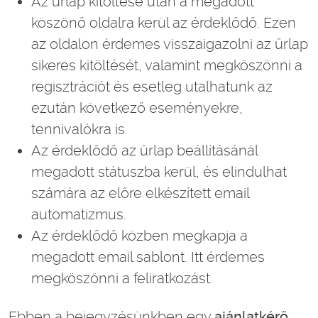
Az űrlap kitöltése után a megadott
köszönő oldalra kerül az érdeklődő. Ezen
az oldalon érdemes visszaigazolni az űrlap
sikeres kitöltését, valamint megköszönni a
regisztrációt és esetleg utalhatunk az
ezután következő eseményekre,
tennivalókra is.
Az érdeklődő az űrlap beállításánál
megadott státuszba kerül, és elindulhat
számára az előre elkészített email
automatizmus.
Az érdeklődő közben megkapja a
megadott email sablont. Itt érdemes
megköszönni a feliratkozást.
Ebben a bejegyzésünkben egy
ajánlatkérő