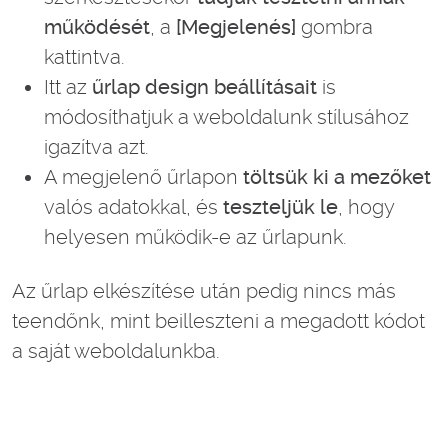
működését
, a
[Megjelenés]
gombra
kattintva.
Itt az
űrlap design beállításait
is
módosíthatjuk a weboldalunk stílusához
igazítva azt.
A megjelenő űrlapon
töltsük ki a mezőket
valós adatokkal, és
teszteljük le
, hogy
helyesen működik-e az űrlapunk.
Az űrlap elkészítése után pedig nincs más
teendőnk, mint beilleszteni a megadott kódot
a saját weboldalunkba.