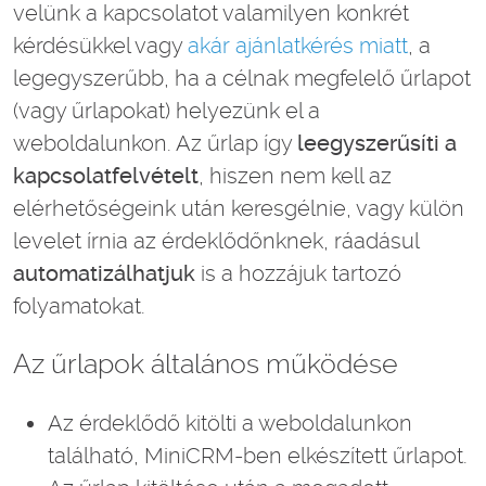
velünk a kapcsolatot valamilyen konkrét
kérdésükkel vagy
akár ajánlatkérés miatt
, a
legegyszerűbb, ha a célnak megfelelő űrlapot
(vagy űrlapokat) helyezünk el a
weboldalunkon. Az űrlap így
leegyszerűsíti a
kapcsolatfelvételt
, hiszen nem kell az
elérhetőségeink után keresgélnie, vagy külön
levelet írnia az érdeklődőnknek, ráadásul
automatizálhatjuk
is a hozzájuk tartozó
folyamatokat.
Az űrlapok általános működése
Az érdeklődő kitölti a weboldalunkon
található, MiniCRM-ben elkészített űrlapot.