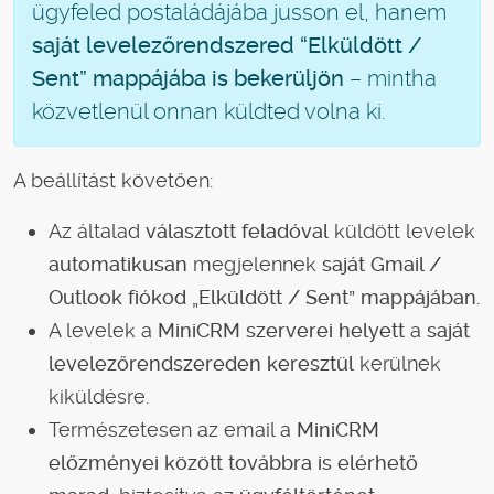
ügyfeled postaládájába jusson el, hanem
saját levelezőrendszered “Elküldött /
Sent” mappájába is bekerüljön
– mintha
közvetlenül onnan küldted volna ki.
A beállítást követően:
Az általad
választott feladóval
küldött levelek
automatikusan
megjelennek
saját Gmail /
Outlook fiókod „Elküldött / Sent” mappájában.
A levelek a
MiniCRM szerverei helyett
a
saját
levelezőrendszereden keresztül
kerülnek
kiküldésre.
Természetesen az email a
MiniCRM
előzményei között továbbra is elérhető