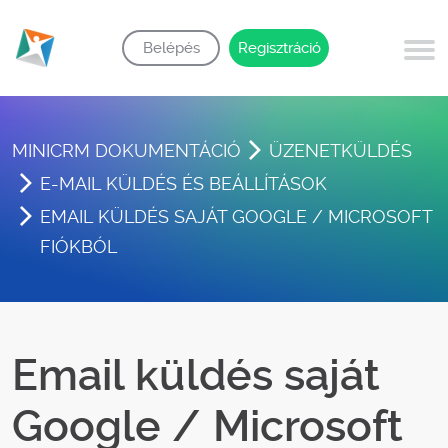
Belépés
Regisztráció
MINICRM DOKUMENTÁCIÓ
ÜZENETKÜLDÉS
E-MAIL KÜLDÉS ÉS BEÁLLÍTÁSOK
EMAIL KÜLDÉS SAJÁT GOOGLE / MICROSOFT
FIÓKBÓL
Email küldés saját
Google / Microsoft