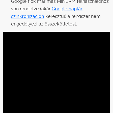
Google fiók már más MiniCRM felhasználóhoz
van rendelve (akár
Google naptár
szinkronizáción
keresztül) a rendszer nem
engedélyezi az összeköttetést.