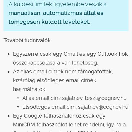
A küldési limitek figyelembe veszik a
manuálisan, automatizmus által és
tömegesen küldött leveleket.
További tudnivalók:
Egyszerre csak egy Gmail és egy Outlook fiók
összekapcsolására van lehetőség.
Az
alias email címek nem támogatottak
,
kizárólag elsődleges email címek
használhatók.
Alias email cím: sajatnev+teszt@cegnev.hu
Elsődleges email cím: sajatnev@cegnev.hu
Egy Google felhasználóhoz csak egy
MiniCRM felhasználót lehet rendelni
, így ha a