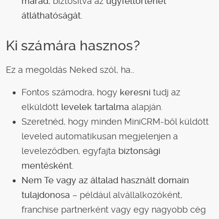
marad
, biztosítva az
ügyféltörténet
átláthatóságát.
Ki számára hasznos?
Ez a megoldás Neked szól, ha…
Fontos számodra, hogy
keresni
tudj az
elküldött
levelek tartalma
alapján.
Szeretnéd, hogy minden MiniCRM-ből küldött
leveled automatikusan megjelenjen a
leveleződben, egyfajta
biztonsági
mentésként.
Nem Te vagy az általad használt domain
tulajdonosa
– például alvállalkozóként,
franchise partnerként vagy egy nagyobb cég