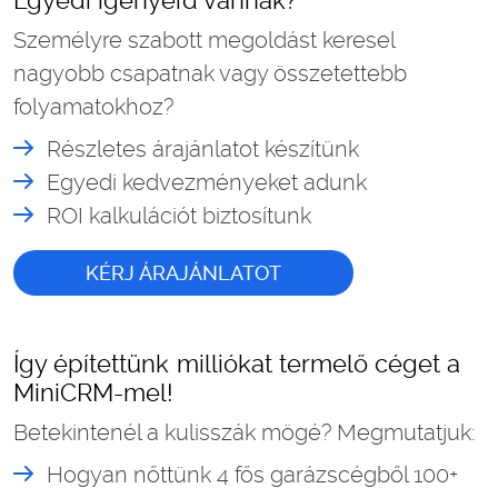
Egyedi igényeid vannak?
Személyre szabott megoldást keresel
nagyobb csapatnak vagy összetettebb
folyamatokhoz?
Részletes árajánlatot készítünk
Egyedi kedvezményeket adunk
ROI kalkulációt biztosítunk
KÉRJ ÁRAJÁNLATOT
Így építettünk milliókat termelő céget a
MiniCRM-mel!
Betekintenél a kulisszák mögé? Megmutatjuk:
Hogyan nőttünk 4 fős garázscégből 100+