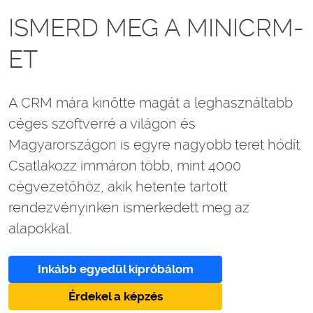
ISMERD MEG A MINICRM-
ET
A CRM mára kinőtte magát a leghasználtabb
céges szoftverré a világon és
Magyarországon is egyre nagyobb teret hódít.
Csatlakozz immáron több, mint 4000
cégvezetőhöz, akik hetente tartott
rendezvényinken ismerkedett meg az
alapokkal.
Inkább egyedül kipróbálom
Érdekel a képzés