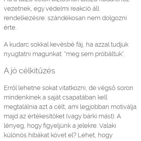
vezetnek, egy védelmi reakció áll
rendelkezésre: szándékosan nem dolgozni
érte.
A kudarc sokkal kevésbé fáj, ha azzal tudjuk
nyugtatni magunkat: “meg sem próbáltuk”.
A jó célkitűzés
Erről lehetne sokat vitatkozni, de végső soron
mindenkinek a saját csapatában kell
megtalálnia azt a célt, ami legjobban motiválja
majd az értékesítőket (vagy bárki mást). A
lényeg, hogy figyeljünk a jelekre. Valaki
különös hibákat követ el? Lehet, hogy