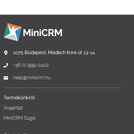
1075 Budapest, Madách Imre út 13-14.
+36 (1) 999-0402
help@minicrm.hu
Termékünkről
Árajánlat
MiniCRM Súgó