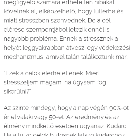
megfigyelő számára érthetetlen hibákat
követnek el, elképzelhető, hogy túlterhelés
miatt stresszben szenvednek. De a cél
elérése szempontjából létezik ennél is
nagyobb probléma. Ennek a stressznek a
helyét leggyakrabban átveszi egy védekezési
mechanizmus, amivel talán találkoztunk már:
“Ezek a célok elérhetetlenek. Miért
stresszeljem magam, ha úgysem fog
sikerülni?”
Az szinte mindegy, hogy a nap végén 90%-ot
ér el valaki vagy 50-et. Az eredmény és az
élmény mindkettő esetben ugyanaz. Kudarc.
Ha a túlzó célok biztosnak látszó kudarchoz