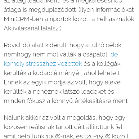
az átlag leadenként, és a megkeresési idő
átlaga is megduplázódott. (Ilyen információkat
MiniCRM-ben a riportok között a Felhasználók
Aktivitásánál találsz.)
Rövid idő alatt kiderült, hogy a túlzó célok
nemhogy nem motiválták a csapatot,
de
komoly stresszhez vezettek
és a kollégák
kerülték a kudarc élményét, ahol lehetett.
Ennek az egyik módja az volt, hogy eleve
kerülték a nehéznek látszó leadeket és
minden fókusz a könnyű értékesítésre ment.
Nálunk akkor az volt a megoldás, hogy egy
közösen reálisnak tartott célt állítottunk fel,
amit belőttünk 100%-nak, és 120-150% között