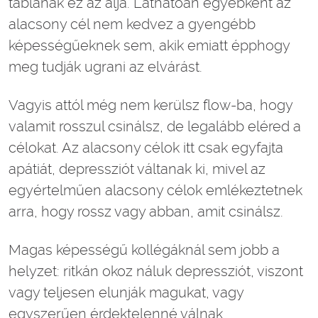
táblának ez az alja. Láthatóan egyébként az
alacsony cél nem kedvez a gyengébb
képességűeknek sem, akik emiatt épphogy
meg tudják ugrani az elvárást.
Vagyis attól még nem kerülsz flow-ba, hogy
valamit rosszul csinálsz, de legalább eléred a
célokat. Az alacsony célok itt csak egyfajta
apátiát, depressziót váltanak ki, mivel az
egyértelműen alacsony célok emlékeztetnek
arra, hogy rossz vagy abban, amit csinálsz.
Magas képességű kollégáknál sem jobb a
helyzet: ritkán okoz náluk depressziót, viszont
vagy teljesen elunják magukat, vagy
egyszerűen érdektelenné válnak.