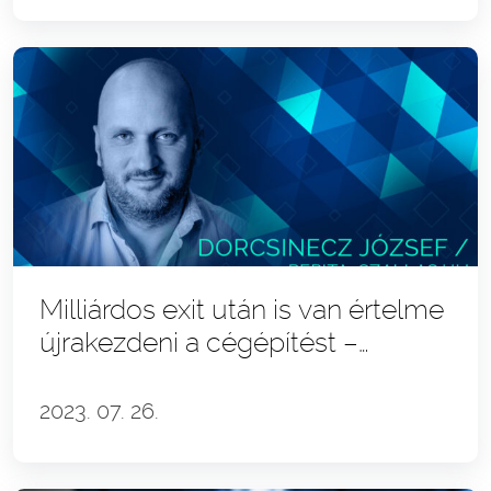
Milliárdos exit után is van értelme
újrakezdeni a cégépítést –
Dorcsinecz József és a pepita.hu
és szallas.hu story
2023. 07. 26.