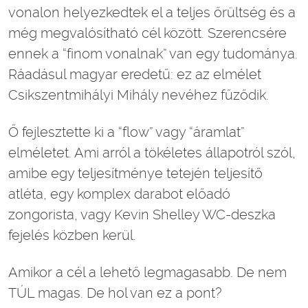
vonalon helyezkedtek el a teljes őrültség és a
még megvalósítható cél között. Szerencsére
ennek a “finom vonalnak” van egy tudománya.
Ráadásul magyar eredetű: ez az elmélet
Csikszentmihályi Mihály nevéhez fűződik.
Ő fejlesztette ki a “flow” vagy “áramlat”
elméletet. Ami arról a tökéletes állapotról szól,
amibe egy teljesítménye tetején teljesítő
atléta, egy komplex darabot előadó
zongorista, vagy Kevin Shelley WC-deszka
fejelés közben kerül.
Amikor a cél a lehető legmagasabb. De nem
TÚL magas. De hol van ez a pont?