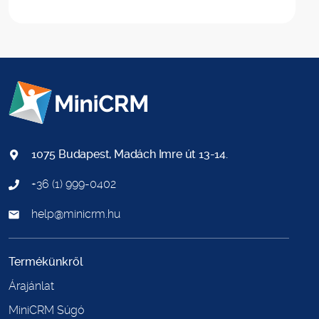
1075 Budapest, Madách Imre út 13-14.
+36 (1) 999-0402
help@minicrm.hu
Termékünkről
Árajánlat
MiniCRM Súgó