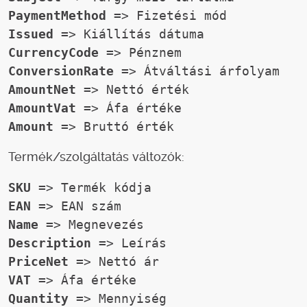
PaymentMethod
 => Fizetési mód
Issued
 => Kiállítás dátuma
CurrencyCode
 => Pénznem
ConversionRate
 => Átváltási árfolyam 
AmountNet
 => Nettó érték
AmountVat
 => Áfa értéke
Amount
 => Bruttó érték
Termék/szolgáltatás változók:
SKU
 => Termék kódja
EAN
 => EAN szám
Name
 => Megnevezés
Description
 => Leírás
PriceNet
 => Nettó ár
VAT
 => Áfa értéke
Quantity
 => Mennyiség