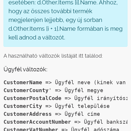
esetében: d.Other.Items [i].Name. Ahhoz,
hogy az összes további termék
megjelenjen lejjebb, egy új sorban
d.Other.Items [i + 1].Name formában is meg
kell adnod a változót.
A használható változók listáját itt találod:
Ügyfél változók:
CustomerName
 => 
Ügyfél neve (kinek van 
CustomerCounty
' => Ügyfél megye  
CustomerPostalCode
 => Ügyfél irányítósz
CustomerCity
 => Ügyfél települése
CustomerAddress
 => Ügyfél címe
CustomerAccountNumber
 => Ügyfél bankszá
CustomerVatNumber
 => Ügyfél adószáma