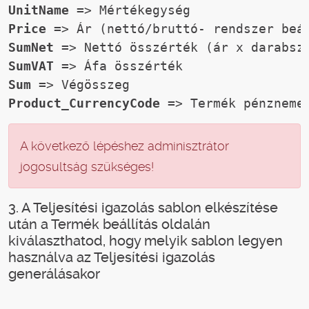
UnitName
 => Mértékegység
Price
 => Ár (nettó/bruttó- rendszer beá
SumNet
 => Nettó összérték (ár x darabsz
SumVAT
 => Áfa összérték
Sum
 => Végösszeg
Product_CurrencyCode
 => Termék pénzneme
A következő lépéshez adminisztrátor
jogosultság szükséges!
3. A Teljesítési igazolás sablon elkészítése
után a Termék beállítás oldalán
kiválaszthatod, hogy melyik sablon legyen
használva az Teljesítési igazolás
generálásakor