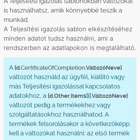
A Teljesítési igazolás sablonokban változókat
is használhatsz, amik könnyebbé teszik a
munkád.
A Teljesítési igazolás sablon elkészítéséhez
minden adatot tudsz használni, ami a
rendszerben az adatlapokon is megtalálható.
A
{d.
CertificateOfCompletion
.VáltozóNeve}
változót használd az ügyfél, kiállító vagy
más Teljesítési igazolással kapcsolatos
adatokhoz, a
s[i]
{d.
Other
.Item
.VáltozóNeve}
változót pedig a termékekhez vagy
szolgáltatásokhoz használhatod. A
termékek felsorolásakor a következőképp
kell a változókat használni: az első termék