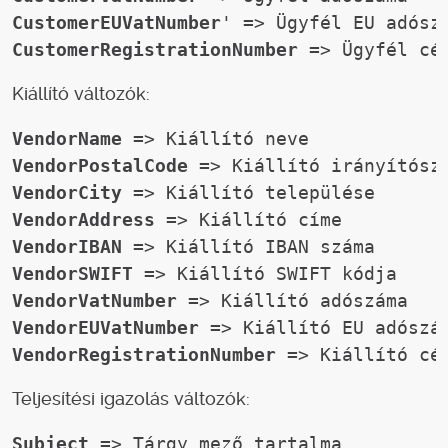
CustomerEUVatNumber
' => Ügyfél EU adósz
CustomerRegistrationNumber
Kiállító változók:
VendorName
 => Kiállító neve
VendorPostalCode
 => Kiállító irányítósz
VendorCity
 => Kiállító települése
VendorAddress
 => Kiállító címe
VendorIBAN
 => Kiállító IBAN száma
VendorSWIFT
 => Kiállító SWIFT kódja
VendorVatNumber
 => Kiállító adószáma
VendorEUVatNumber
 => Kiállító EU adószá
VendorRegistrationNumber
 => Kiállító cé
Teljesítési igazolás
változók:
Subject
 => Tárgy mező tartalma