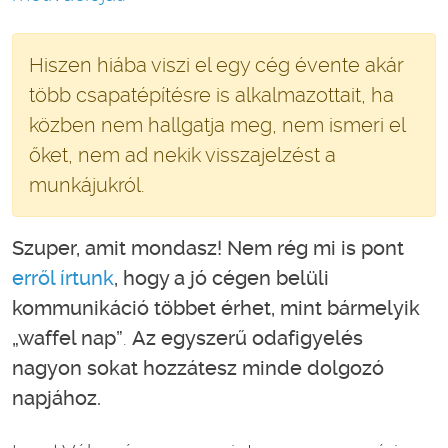
Hiszen hiába viszi el egy cég évente akár
több csapatépítésre is alkalmazottait, ha
közben nem hallgatja meg, nem ismeri el
őket, nem ad nekik visszajelzést a
munkájukról.
Szuper, amit mondasz! Nem rég mi is pont
erről írtunk
, hogy a jó cégen belüli
kommunikáció többet érhet, mint bármelyik
„waffel nap”
.
Az egyszerű odafigyelés
nagyon sokat hozzátesz minde dolgozó
napjához.