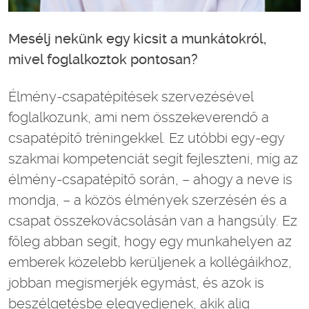
Mesélj nekünk egy kicsit a munkátokról,
mivel foglalkoztok pontosan?
Élmény-csapatépítések szervezésével
foglalkozunk, ami nem összekeverendő a
csapatépítő tréningekkel. Ez utóbbi egy-egy
szakmai kompetenciát segít fejleszteni, míg az
élmény-csapatépítő során, – ahogy a neve is
mondja, – a közös élmények szerzésén és a
csapat összekovácsolásán van a hangsúly. Ez
főleg abban segít, hogy egy munkahelyen az
emberek közelebb kerüljenek a kollégáikhoz,
jobban megismerjék egymást, és azok is
beszélgetésbe elegyedjenek, akik alig