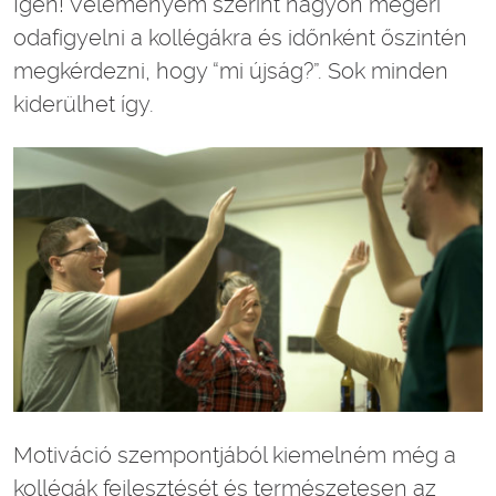
Igen! Véleményem szerint nagyon megéri
odafigyelni a kollégákra és időnként őszintén
megkérdezni, hogy “mi újság?”. Sok minden
kiderülhet így.
Motiváció szempontjából kiemelném még a
kollégák fejlesztését és természetesen az