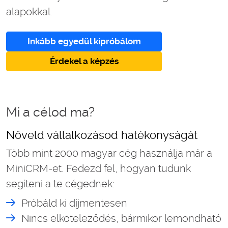
alapokkal.
Inkább egyedül kipróbálom
Érdekel a képzés
Mi a célod ma?
Növeld vállalkozásod hatékonyságát
Több mint 2000 magyar cég használja már a
MiniCRM-et. Fedezd fel, hogyan tudunk
segíteni a te cégednek:
Próbáld ki díjmentesen
Nincs elköteleződés, bármikor lemondható