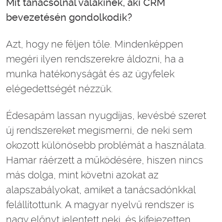
Mit tanácsolnál valakinek, aki CRM
bevezetésén gondolkodik?
Azt, hogy ne féljen tőle. Mindenképpen
megéri ilyen rendszerekre áldozni, ha a
munka hatékonyságát és az ügyfelek
elégedettségét nézzük.
Édesapám lassan nyugdíjas, kevésbé szeret
új rendszereket megismerni, de neki sem
okozott különösebb problémát a használata.
Hamar ráérzett a működésére, hiszen nincs
más dolga, mint követni azokat az
alapszabályokat, amiket a tanácsadónkkal
felállítottunk. A magyar nyelvű rendszer is
nagy előnyt jelentett neki, és kifejezetten