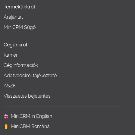
Termékünkről
Árajánlat
MiniCRM Súgó
Cégünkről
Karrier
Céginformációk
Adatvédelmi tájékoztató
ÁSZF
Visszaélés bejelentés
MiniCRM in English
MiniCRM Română