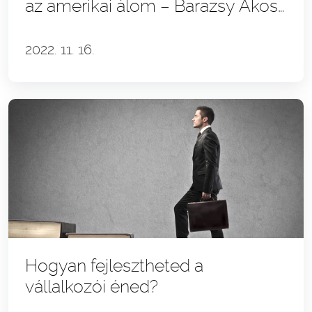
az amerikai álom – Barazsy Ákos
& a RoadRecord story
2022. 11. 16.
Hogyan fejlesztheted a
vállalkozói éned?