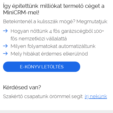
Így építettünk milliókat termelő céget a
MiniCRM-mel!
Betekintenél a kulisszák mögé? Megmutatjuk:
Hogyan nőttünk 4 fős garázscégből 100+
fős nemzetközi vállalattá
Milyen folyamatokat automatizáltunk
Mely hibákat érdemes elkerülnöd
E-KÖNYV LETÖLTÉS
Kérdésed van?
Szakértő csapatunk örömmel segít:
írj nekünk