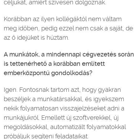
céljukat, amiért szívesen dolgoznak.
Korábban az ilyen kollégáktól nem váltam
meg időben, pedig ezzel nem csak a saját, de
az ő idejüket is húztam.
A munkátok, a mindennapi cégvezetés során
is tettenérhető a korábban említett
emberközpontú gondolkodás?
Igen. Fontosnak tartom azt, hogy gyakran
beszéljek a munkatársakkal, és igyekszem
nekik folyamatosan visszajelzéseket adni a
munkájukról. Emellett új szoftverekkel, új
megoldásokkal, automatizált folyamatokkal
próbáljuk segíteni feladataikat.