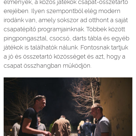
élmények, a közös játékok csapat-összetartó
erejében. Ilyen szempontból elég modern
irodánk van, amely sokszor ad otthont a saját
csapatépítő programjainknak. Többek között
pingpongasztal, csocsó, darts tábla és egyéb
játékok is találhatók nálunk. Fontosnak tartjuk
a jó és összetartó közösséget és azt, hogy a
csapat összhangban működjön.