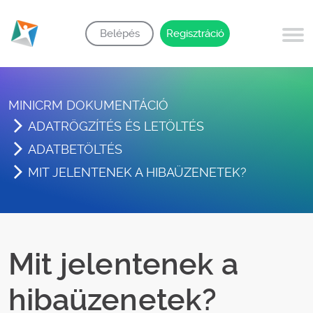
Belépés
Regisztráció
MINICRM DOKUMENTÁCIÓ
ADATRÖGZÍTÉS ÉS LETÖLTÉS
ADATBETÖLTÉS
MIT JELENTENEK A HIBAÜZENETEK?
Mit jelentenek a
hibaüzenetek?