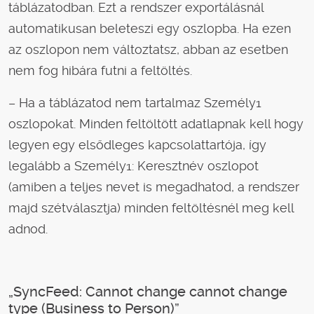
táblázatodban. Ezt a rendszer exportálásnál
automatikusan beleteszi egy oszlopba. Ha ezen
az oszlopon nem változtatsz, abban az esetben
nem fog hibára futni a feltöltés.
– Ha a táblázatod nem tartalmaz Személy1
oszlopokat. Minden feltöltött adatlapnak kell hogy
legyen egy elsődleges kapcsolattartója, így
legalább a Személy1: Keresztnév oszlopot
(amiben a teljes nevet is megadhatod, a rendszer
majd szétválasztja) minden feltöltésnél meg kell
adnod.
„SyncFeed: Cannot change cannot change
type (Business to Person)”