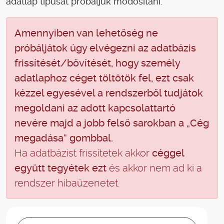
adatlap típusát próbáljuk módosítani.
Amennyiben van lehetőség ne
próbáljátok úgy elvégezni az adatbázis
frissítését/bővítését, hogy személy
adatlaphoz céget töltötök fel, ezt csak
kézzel egyesével a rendszerből tudjátok
megoldani az adott kapcsolattartó
nevére majd a jobb felső sarokban a „Cég
megadása” gombbal.
Ha adatbázist frissítetek akkor
céggel
együtt tegyétek ezt
és akkor nem ad ki a
rendszer hibaüzenetet.