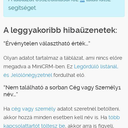
segítséget.
A leggyakoribb hibaüzenetek:
“Érvénytelen választható érték…”
Olyan adatot tartalmaz a táblázat, ami nincs előre
megadva a MiniCRM-ben. Ez
Legördülő listánál,
és Jelölőnégyzetnél
fordulhat elő.
“Nem található a sorban Cég vagy Személy1
név…”
Ha
cég vagy személy
adatot szeretnél betölteni,
akkor hozzá minden esetben kell név is. Ha
több
kapcsolattartót töltesz be
, akkor arra is figyelj,