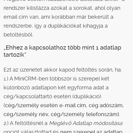
rendszer kilistázza azokat a sorokat, ahol olyan
email cím van, ami korábban már bekerült a
rendszerbe, így a duplikációkat kihagyja a
betöltésből.
„Ehhez a kapcsolathoz több mint 1 adatlap
tartozik”
Ezt az üzenetet akkor kapod feltöltés során, ha:
1.) A MiniCRM-ben többször is szerepel két
különböző adatlapon két egyforma adat a
cég/kapcsolattartó esetén (duplikáció)
(
cég/személy esetén e-mail cím, cég adószám,
cég/személy név, cég/személy telefonszám).
2.) A feltöltésnél a
Meglévő Adatlap módosítása
opciót választottad és
nem szerepel az adatlap