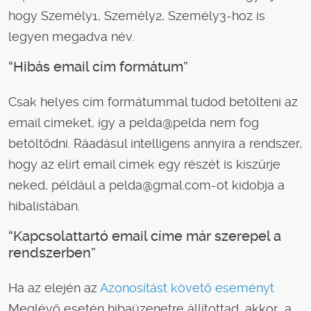
hogy Személy1, Személy2, Személy3-hoz is
legyen megadva név.
“Hibás email cím formátum”
Csak helyes cím formátummal tudod betölteni az
email címeket, így a pelda@pelda nem fog
betöltődni. Ráadásul intelligens annyira a rendszer,
hogy az elírt email címek egy részét is kiszűrje
neked, például a pelda@gmal.com-ot kidobja a
hibalistában.
“Kapcsolattartó email címe már szerepel a
rendszerben”
Ha az elején az
Azonosítást követő eseményt
Meglévő esetén hibaüzenetre állítottad, akkor a