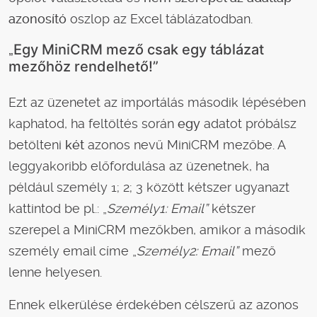
azonosító
oszlop az Excel táblázatodban.
„
Egy MiniCRM mező csak egy táblázat
mezőhöz rendelhető!”
Ezt az üzenetet az importálás második lépésében
kaphatod, ha feltöltés során
egy
adatot próbálsz
betölteni
két
azonos nevű MiniCRM mezőbe. A
leggyakoribb előfordulása az üzenetnek, ha
például személy 1; 2; 3 között kétszer ugyanazt
kattintod be pl.: „
Személy1: Email”
kétszer
szerepel a MiniCRM mezőkben, amikor a második
személy email címe „
Személy2: Email”
mező
lenne helyesen.
Ennek elkerülése érdekében célszerű az azonos