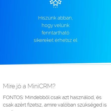
Hiszünk abban,
hogy velünk
fenntartható
sikereket érhetsz el
Mire jó a MiniCRM?
FONTOS: Mindebből csak azt használod, és
csak azért fizetsz, amire valóban szükséged is