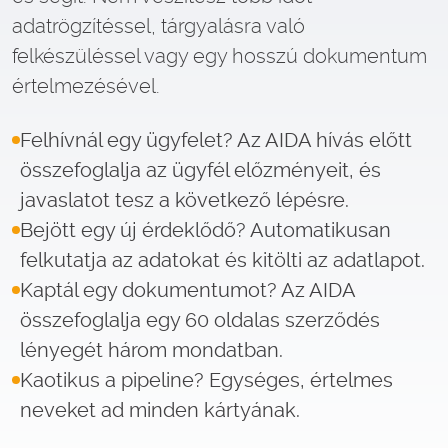
adatrögzítéssel, tárgyalásra való
felkészüléssel vagy egy hosszú dokumentum
értelmezésével.
Felhívnál egy ügyfelet? Az AIDA hívás előtt
összefoglalja az ügyfél előzményeit, és
javaslatot tesz a következő lépésre.
Bejött egy új érdeklődő? Automatikusan
felkutatja az adatokat és kitölti az adatlapot.
Kaptál egy dokumentumot? Az AIDA
összefoglalja egy 60 oldalas szerződés
lényegét három mondatban.
Kaotikus a pipeline? Egységes, értelmes
neveket ad minden kártyának.