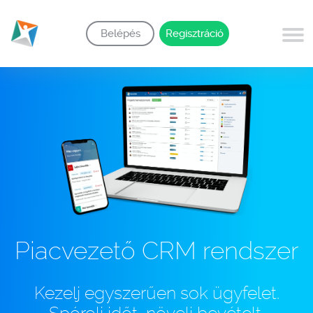
Belépés
Regisztráció
Piacvezető CRM rendszer
Kezelj egyszerűen sok ügyfelet.