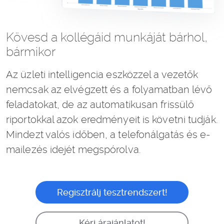
Kövesd a kollégáid munkáját bárhol,
bármikor
Az üzleti intelligencia eszközzel a vezetők
nemcsak az elvégzett és a folyamatban lévő
feladatokat, de az automatikusan frissülő
riportokkal azok eredményeit is követni tudják.
Mindezt valós időben, a telefonálgatás és e-
mailezés idejét megspórolva.
Regisztrálj tesztrendszert!
Kérj árajánlatot!