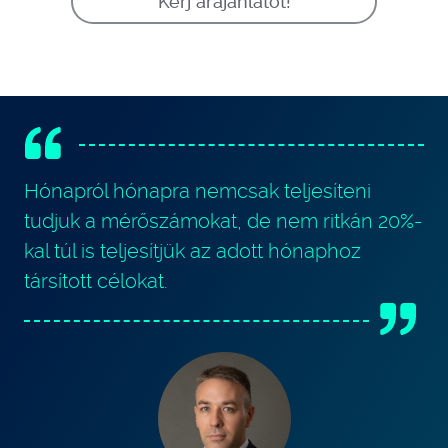
Kérj árajánlatot!
Hónapról hónapra nemcsak teljesíteni
tudjuk a mérőszámokat, de nem ritkán 20%-
kal túl is teljesítjük az adott hónaphoz
társított célokat.