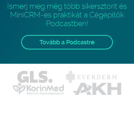
Ismerj meg még több sikersztorit és
MiniCRM-es praktikát a Cégépítők
Podcastben!
Tovább a Podcastre