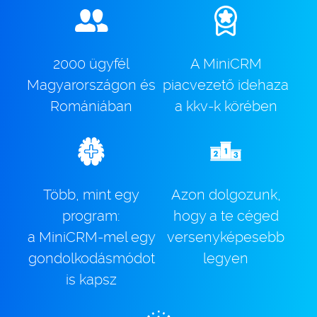
2000 ügyfél
A MiniCRM
Magyarországon és
piacvezető idehaza
Romániában
a kkv-k körében
Több, mint egy
Azon dolgozunk,
program:
hogy a te céged
a MiniCRM-mel egy
versenyképesebb
gondolkodásmódot
legyen
is kapsz