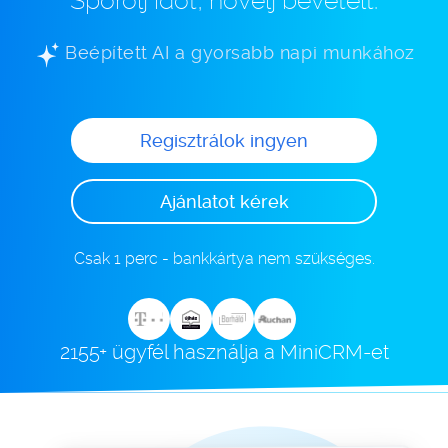
Spórolj időt, növelj bevételt.
Beépített AI a gyorsabb napi munkához
Regisztrálok ingyen
Ajánlatot kérek
Csak 1 perc - bankkártya nem szükséges.
2155+ ügyfél használja a MiniCRM-et