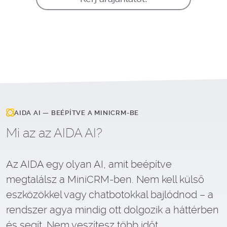
AIDA AI — BEÉPÍTVE A MINICRM-BE
Mi az az AIDA AI?
Az AIDA egy olyan AI, amit beépítve
megtalálsz a MiniCRM-ben. Nem kell külső
eszközökkel vagy chatbotokkal bajlódnod – a
rendszer agya mindig ott dolgozik a háttérben
és segít. Nem veszítesz több időt