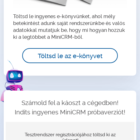
Töltsd le ingyenes e-könyvünket, ahol mély
betekintést adunk saját rendszerünkbe és valós
adatokkal mutatjuk be, hogy mi hogyan hozzuk
ki a legtöbbet a MiniCRM-ből.
Töltsd le az e-könyvet
Számold fel a káoszt a cégedben!
Indíts ingyenes MiniCRM próbaverziót!
Tesztrendszer regisztrációjához töltsd ki az