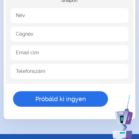
űrlapot!
Név
Cégnév
Email cím
Telefonszám
gender