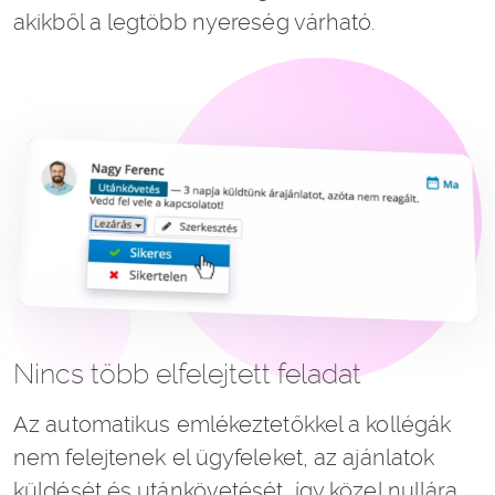
akikből a legtöbb nyereség várható.
Nincs több elfelejtett feladat
Az automatikus emlékeztetőkkel a kollégák
nem felejtenek el ügyfeleket, az ajánlatok
küldését és utánkövetését, így közel nullára