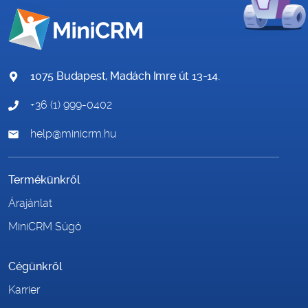
1075 Budapest, Madách Imre út 13-14.
+36 (1) 999-0402
help@minicrm.hu
Termékünkről
Árajánlat
MiniCRM Súgó
Cégünkről
Karrier