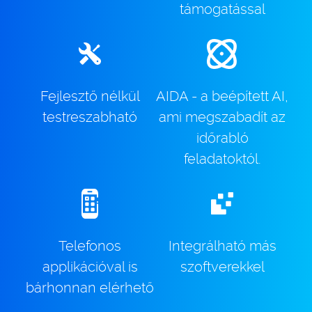
támogatással
Fejlesztő nélkül
AIDA - a beépített AI,
testreszabható
ami megszabadít az
időrabló
feladatoktól.
Telefonos
Integrálható más
applikációval is
szoftverekkel
bárhonnan elérhető