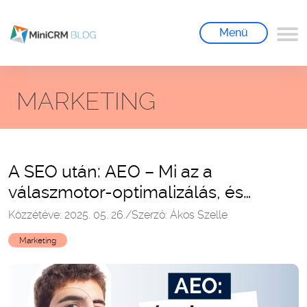
Menü
MARKETING
A SEO után: AEO – Mi az a
válaszmotor-optimalizálás, és
hogyan vágj bele?
Közzétéve: 2025. 05. 26.
/
Szerző: Ákos Szelle
Marketing