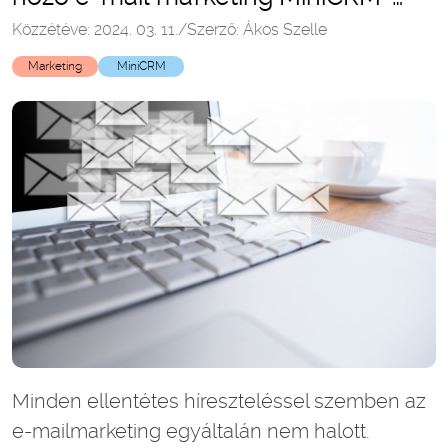
mel
Közzétéve: 2024. 03. 11.
/
Szerző: Ákos Szelle
Marketing
MiniCRM
Minden ellentétes híreszteléssel szemben az
e-mailmarketing egyáltalán nem halott.