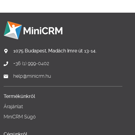
1075 Budapest, Madách Imre út 13-14.
+36 (1) 999-0402
help@minicrm.hu
Termékünkről
Árajánlat
MiniCRM Súgó
Cégünkről