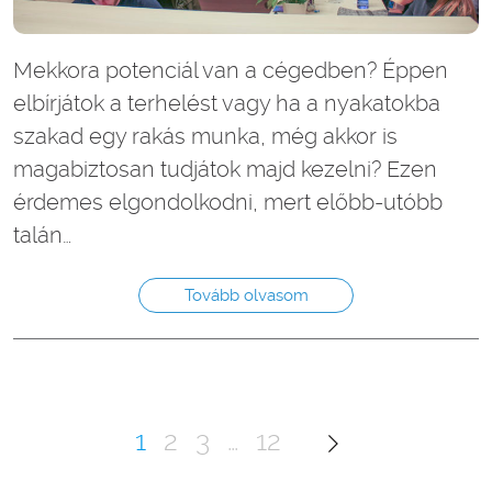
Mekkora potenciál van a cégedben? Éppen
elbírjátok a terhelést vagy ha a nyakatokba
szakad egy rakás munka, még akkor is
magabiztosan tudjátok majd kezelni? Ezen
érdemes elgondolkodni, mert előbb-utóbb
talán…
Tovább olvasom
Posts
1
2
3
…
12
pagination